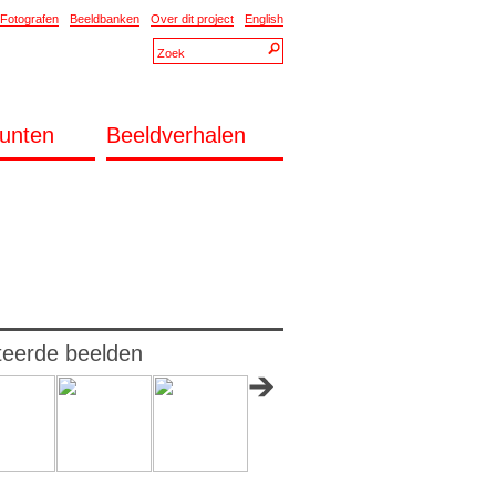
Fotografen
Beeldbanken
Over dit project
English
unten
Beeldverhalen
teerde beelden