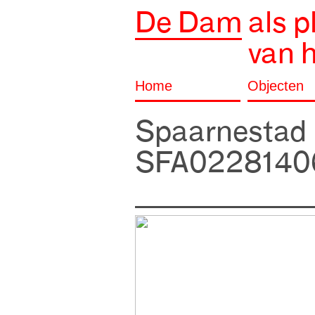
De Dam
als p
van 
Home
Objecten
Spaarnestad
SFA0228140