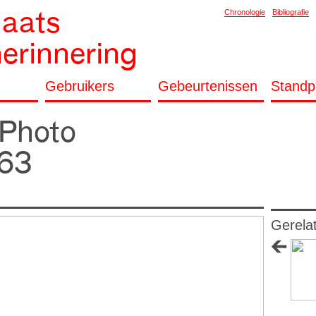
laats
Chronologie
Bibliografie
herinnering
Gebruikers
Gebeurtenissen
Standp
 Photo
63
Gerela