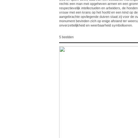
rechts een man met opgeheven armen en een gromme
respectievelijk intellectuelen en arbeiders, de hond
vrouw met een krans op het hoofd en een kind op de
aangebrachte opvliegende duiven staat zij voor de o
monument bevinden zich op enige afstand ter weersz
onverzettelijkheid en weerbaarheid symboliseren.
5 beelden