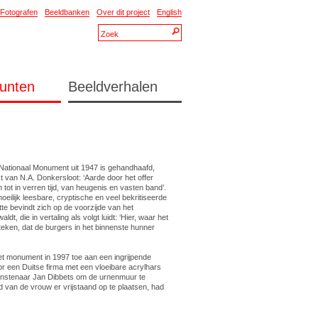
Fotografen
Beeldbanken
Over dit project
English
unten
Beeldverhalen
 Nationaal Monument uit 1947 is gehandhaafd,
t van N.A. Donkersloot: ‘Aarde door het offer
 tot in verren tijd, van heugenis en vasten band’.
eilijk leesbare, cryptische en veel bekritiseerde
te bevindt zich op de voorzijde van het
t, die in vertaling als volgt luidt: ‘Hier, waar het
teken, dat de burgers in het binnenste hunner
het monument in 1997 toe aan een ingrijpende
or een Duitse firma met een vloeibare acrylhars
unstenaar Jan Dibbets om de urnenmuur te
d van de vrouw er vrijstaand op te plaatsen, had