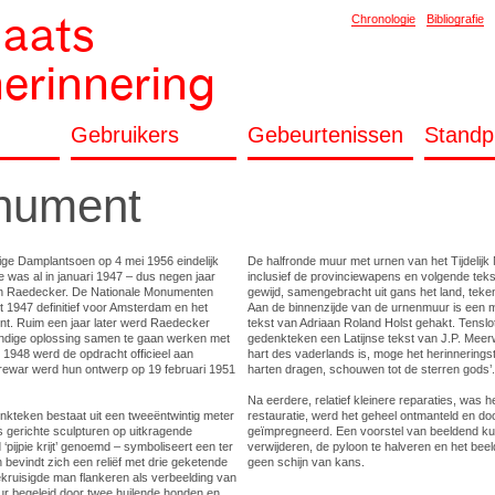
laats
Chronologie
Bibliografie
herinnering
Gebruikers
Gebeurtenissen
Standp
nument
ge Damplantsoen op 4 mei 1956 eindelijk
De halfronde muur met urnen van het Tijdelijk
e was al in januari 1947 – dus negen jaar
inclusief de provinciewapens en volgende teks
ohn Raedecker. De Nationale Monumenten
gewijd, samengebracht uit gans het land, teken
1947 definitief voor Amsterdam en het
Aan de binnenzijde van de urnenmuur is een mo
nt. Ruim een jaar later werd Raedecker
tekst van Adriaan Roland Holst gehakt. Tenslot
dige oplossing samen te gaan werken met
gedenkteken een Latijnse tekst van J.P. Meerwald
 1948 werd de opdracht officieel aan
hart des vaderlands is, moge het herinnerings
rewar werd hun ontwerp op 19 februari 1951
harten dragen, schouwen tot de sterren gods’.
Na eerdere, relatief kleinere reparaties, was 
enkteken bestaat uit een tweeëntwintig meter
restauratie, werd het geheel ontmanteld en do
is gerichte sculpturen op uitkragende
geïmpregneerd. Een voorstel van beeldend k
ijpie krijt’ genoemd – symboliseert een ter
verwijderen, de pyloon te halveren en het beel
bevindt zich een reliëf met drie geketende
geen schijn van kans.
ruisigde man flankeren als verbeelding van
ur begeleid door twee huilende honden en