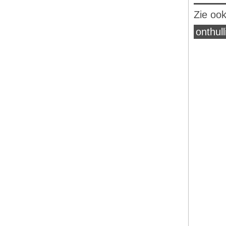
Zie oo
onthull