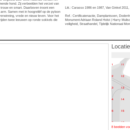
nde hond. Zij verbeelden het verzet van
en trouw en smart. Daarboven troont een
Litt.: Carasso 1986 en 1987, Van Ginkel 2011, 
 arm. Samen met in hoogreliëf op de pyloon
verwinning, vrede en nieuw leven. Voor het
Ref.: Certificatenactie, Damplantsoen, Doden
ijden twee leeuwen op ronde sokkels die
Monument Adriaan Roland Holst | Harry Muli
veiligheid, Straathandel, Tijdelijk Nationaal M
Locatie
8 beelden vo