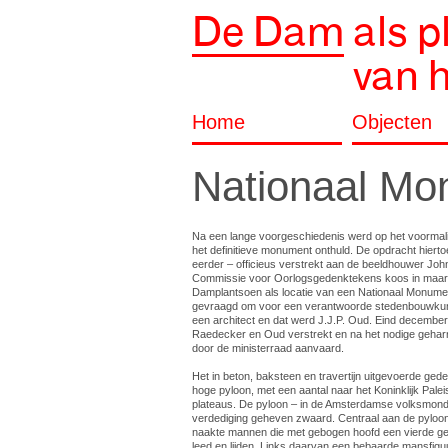
De Dam
als p
van 
Home
Objecten
Nationaal Mo
Na een lange voorgeschiedenis werd op het voormali
het definitieve monument onthuld. De opdracht hierto
eerder – officieus verstrekt aan de beeldhouwer J
Commissie voor Oorlogsgedenktekens koos in maart 
Damplantsoen als locatie van een Nationaal Monume
gevraagd om voor een verantwoorde stedenbouwkun
een architect en dat werd J.J.P. Oud. Eind december
Raedecker en Oud verstrekt en na het nodige gehar
door de ministerraad aanvaard.
Het in beton, baksteen en travertijn uitgevoerde ged
hoge pyloon, met een aantal naar het Koninklijk Pale
plateaus. De pyloon – in de Amsterdamse volksmond ‘p
verdediging geheven zwaard. Centraal aan de pyloon 
naakte mannen die met gebogen hoofd een vierde gek
leed en lijden. Links daarvan een bebaarde mansfigu