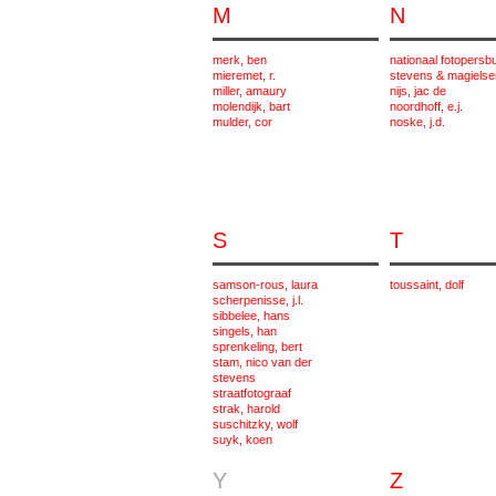
M
N
merk, ben
nationaal fotopersb
mieremet, r.
stevens & magielse
miller, amaury
nijs, jac de
molendijk, bart
noordhoff, e.j.
mulder, cor
noske, j.d.
S
T
samson-rous, laura
toussaint, dolf
scherpenisse, j.l.
sibbelee, hans
singels, han
sprenkeling, bert
stam, nico van der
stevens
straatfotograaf
strak, harold
suschitzky, wolf
suyk, koen
Y
Z