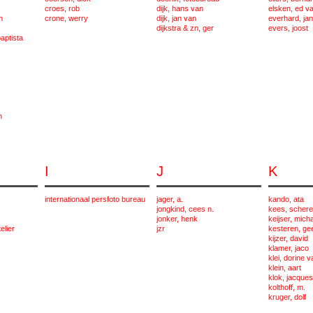
croes, rob
dijk, hans van
elsken, ed v
n
crone, werry
dijk, jan van
everhard, jan
dijkstra & zn, ger
evers, joost
aptista
n
I
J
K
internationaal persfoto bureau
jager, a.
kando, ata
jongkind, cees n.
kees, schere
jonker, henk
keijser, mich
elier
jzr
kesteren, ge
kijzer, david
klamer, jaco
klei, dorine 
klein, aart
klok, jacques
kolthoff, m.
kruger, dolf