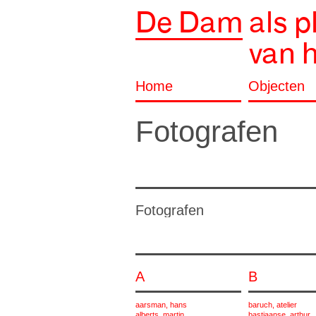
De Dam
als p
van 
Home
Objecten
Fotografen
Fotografen
A
B
aarsman, hans
baruch, atelier
alberts, martin
bastiaanse, arthur