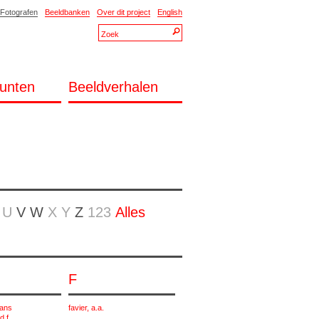
Fotografen
Beeldbanken
Over dit project
English
unten
Beeldverhalen
U
V
W
X
Y
Z
123
Alles
F
hans
favier, a.a.
d f.