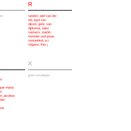
R
ten
randen, wiel van der
riel, paul van
rijkom, gebr. van
rijpkema, sake
roemers, martin
rommier und jonas
rooswinkel, a.t.
rotgans, frits j.
X
geen resultaten
an
quie maria
en
n, jacobus
hiel
ond