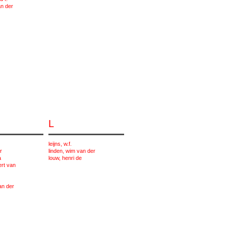
an der
L
leijns, w.f.
r
linden, wim van der
a
louw, henri de
ert van
van der