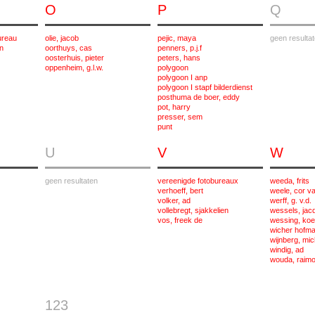
O
P
Q
ureau
olie, jacob
pejic, maya
geen resulta
n
oorthuys, cas
penners, p.j.f
oosterhuis, pieter
peters, hans
oppenheim, g.l.w.
polygoon
polygoon I anp
polygoon I stapf bilderdienst
posthuma de boer, eddy
pot, harry
presser, sem
punt
U
V
W
geen resultaten
vereenigde fotobureaux
weeda, frits
verhoeff, bert
weele, cor v
volker, ad
werff, g. v.d.
vollebregt, sjakkelien
wessels, jac
vos, freek de
wessing, ko
wicher hofma
wijnberg, mic
windig, ad
wouda, raim
123