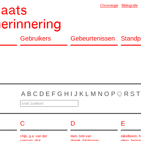
laats
Chronologie
Bibliografie
herinnering
Gebruikers
Gebeurtenissen
Standp
A
B
C
D
E
F
G
H
I
J
K
L
M
N
O
P
Q
R
S
T
C
D
E
chijs, g.a. van der
dam, bob van
eijkelboom, 
coersen, dick
deenik, fotobureau
eilers, bernar