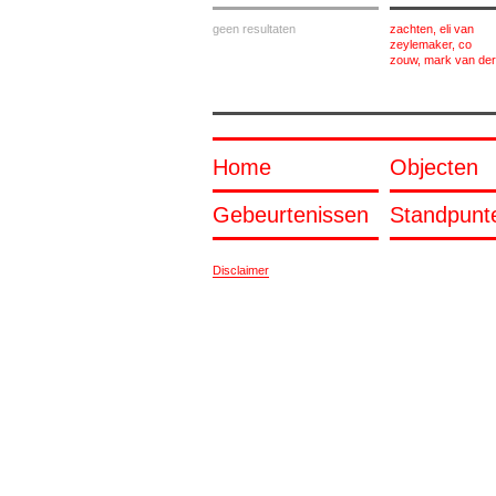
geen resultaten
zachten, eli van
zeylemaker, co
zouw, mark van der
Home
Objecten
Gebeurtenissen
Standpunt
Disclaimer