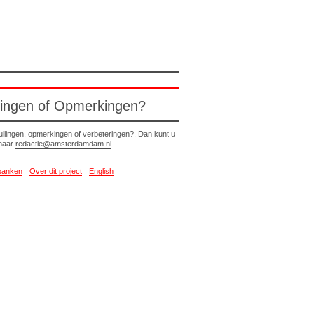
lingen of Opmerkingen?
ullingen, opmerkingen of verbeteringen?. Dan kunt u
 naar
redactie@amsterdamdam.nl
.
banken
Over dit project
English