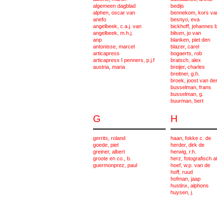
algemeen dagblad
bedijs
alphen, oscar van
bennekom, kors va
anefo
besnyo, eva
angelbeek, c.a.j. van
bickhoff, johannes b
angelbeek, m.h.j.
bilsen, jo van
anp
blanken, piet den
antonisse, marcel
blazer, carel
articapress
bogaerts, rob
articapress I penners, p.j.f
bratsch, alex
austria, maria
breijer, charles
breitner, g.h.
broek, joost van de
busselman, frans
busselman, g.
buurman, bert
G
H
gerrits, roland
haan, fokke c. de
goede, piet
herder, dirk de
greiner, albert
herwig, r.h.
groote en co., b.
herz, fotografisch at
guermonprez, paul
hoef, w.p. van de
hoff, ruud
hofman, jaap
hustinx, alphons
huysen, j.