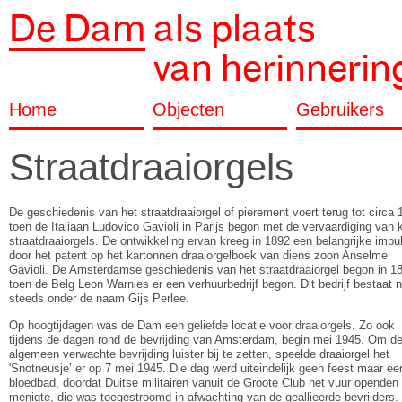
De Dam
als plaats
van herinnerin
Home
Objecten
Gebruikers
Straatdraaiorgels
De geschiedenis van het straatdraaiorgel of pierement voert terug tot circa 
toen de Italiaan Ludovico Gavioli in Parijs begon met de vervaardiging van 
straatdraaiorgels. De ontwikkeling ervan kreeg in 1892 een belangrijke impu
door het patent op het kartonnen draaiorgelboek van diens zoon Anselme
Gavioli. De Amsterdamse geschiedenis van het straatdraaiorgel begon in 1
toen de Belg Leon Warnies er een verhuurbedrijf begon. Dit bedrijf bestaat 
steeds onder de naam Gijs Perlee.
Op hoogtijdagen was de Dam een geliefde locatie voor draaiorgels. Zo ook
tijdens de dagen rond de bevrijding van Amsterdam, begin mei 1945. Om d
algemeen verwachte bevrijding luister bij te zetten, speelde draaiorgel het
'Snotneusje’ er op 7 mei 1945. Die dag werd uiteindelijk geen feest maar ee
bloedbad, doordat Duitse militairen vanuit de Groote Club het vuur openden
menigte, die was toegestroomd in afwachting van de geallieerde bevrijders.