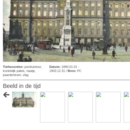
Trefwoorden:
postkantoor
,
Datum:
1890.01.01 -
koninklijk paleis
,
naatje
,
1903.12.31 /
Bron:
PC
paardentram
,
vlag
Beeld in de tijd