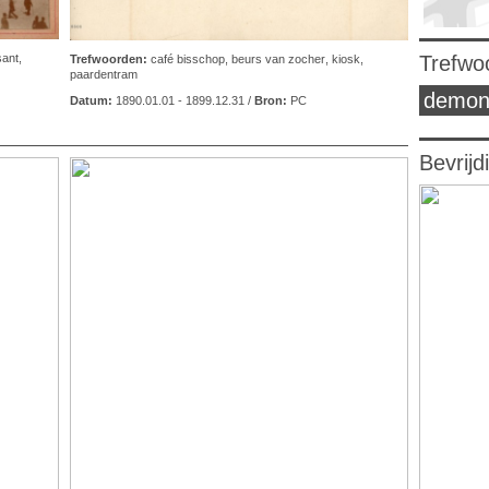
Trefwo
sant
,
Trefwoorden:
café bisschop
,
beurs van zocher
,
kiosk
,
paardentram
demon
Datum:
1890.01.01 - 1899.12.31 /
Bron:
PC
Bevrijd