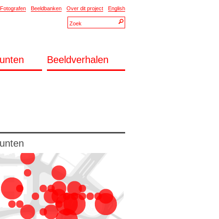
Fotografen
Beeldbanken
Over dit project
English
unten
Beeldverhalen
unten