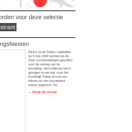
orden voor deze selectie
strant
ingsfeesten
Direct na de Duitse capitulatie
op 5 mei 1945 werden op de
Dam voorbereidingen getroffen
voor de viering van de
bevrijding. Verschillende foto’s
getuigen ervan dat voor het
Koninklijk Paleis al snel een
tribune en een muziektent
waren opgericht. De
→ Bekijk dit verhaal