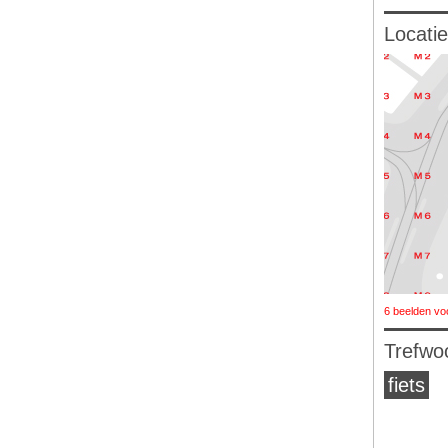
Locatie
6 beelden vo
Trefwo
fiets