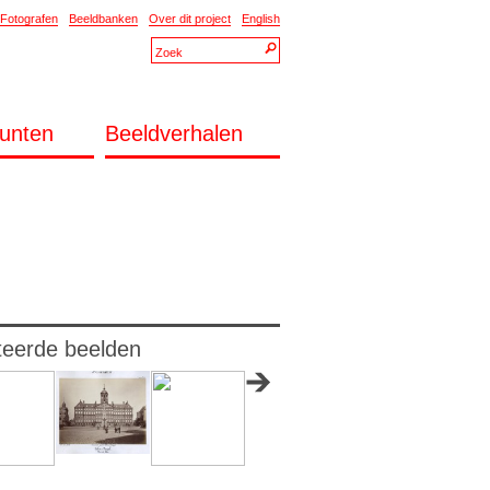
Fotografen
Beeldbanken
Over dit project
English
unten
Beeldverhalen
teerde beelden