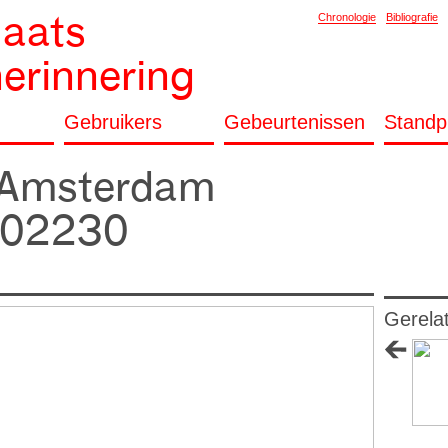
laats
Chronologie
Bibliografie
herinnering
Gebruikers
Gebeurtenissen
Standp
f Amsterdam
002230
Gerela