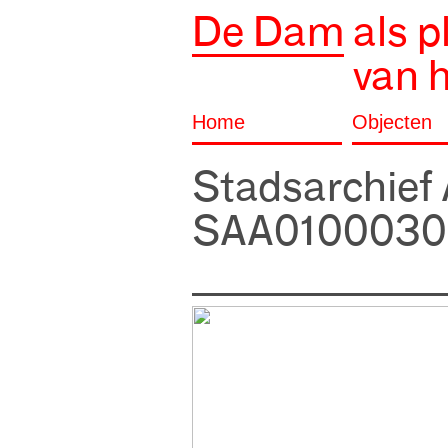
De Dam
als p
van 
Home
Objecten
Stadsarchie
SAA010003