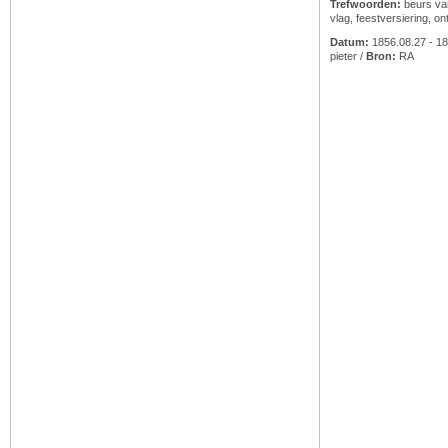
Trefwoorden:
beurs va
vlag
,
feestversiering
,
ont
Datum:
1856.08.27 - 18
pieter
/
Bron:
RA