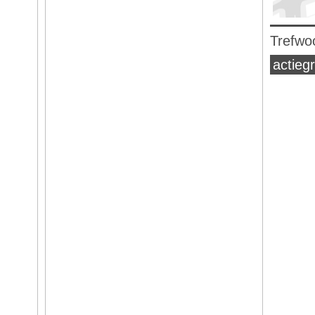
Trefwo
actieg