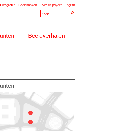
Fotografen
Beeldbanken
Over dit project
English
unten
Beeldverhalen
unten