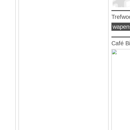
Trefwo
wapen
Café B