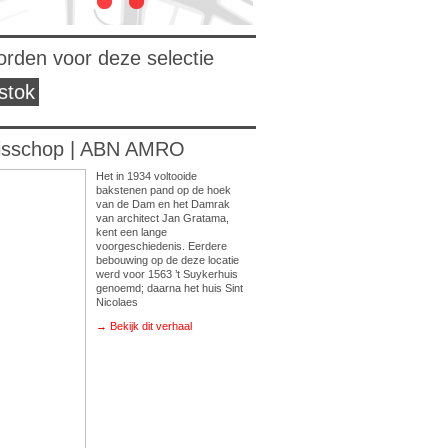
orden voor deze selectie
stok
isschop | ABN AMRO
Het in 1934 voltooide
bakstenen pand op de hoek
van de Dam en het Damrak
van architect Jan Gratama,
kent een lange
voorgeschiedenis. Eerdere
bebouwing op de deze locatie
werd voor 1563 ’t Suykerhuis
genoemd; daarna het huis Sint
Nicolaes
→ Bekijk dit verhaal