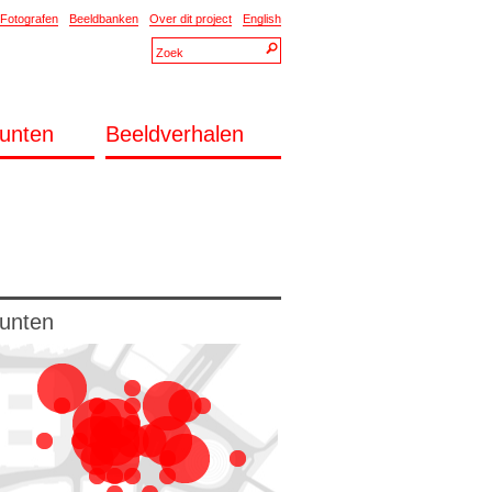
Fotografen
Beeldbanken
Over dit project
English
unten
Beeldverhalen
unten