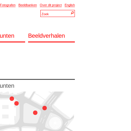
Fotografen
Beeldbanken
Over dit project
English
unten
Beeldverhalen
unten