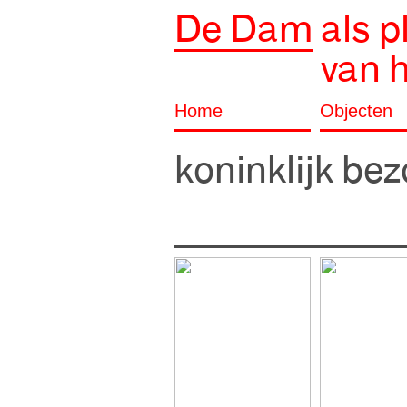
De Dam
als p
van 
Home
Objecten
koninklijk be