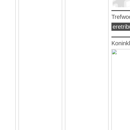
Trefwo
eretri
Konink