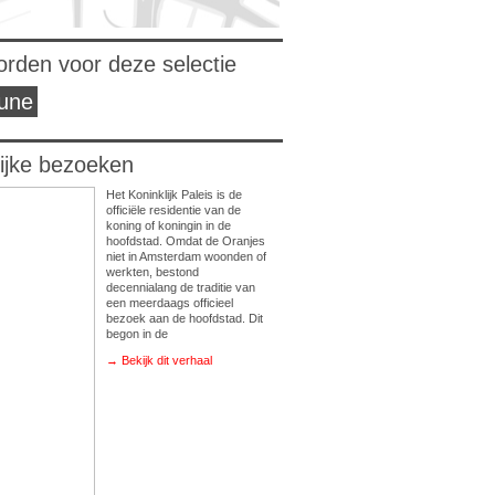
orden voor deze selectie
bune
lijke bezoeken
Het Koninklijk Paleis is de
officiële residentie van de
koning of koningin in de
hoofdstad. Omdat de Oranjes
niet in Amsterdam woonden of
werkten, bestond
decennialang de traditie van
een meerdaags officieel
bezoek aan de hoofdstad. Dit
begon in de
→ Bekijk dit verhaal