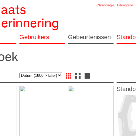
laats
Chronologie
Bibliografie
herinnering
Gebruikers
Gebeurtenissen
Standp
zoek
Standp