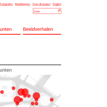
Fotografen
Beeldbanken
Over dit project
English
unten
Beeldverhalen
unten