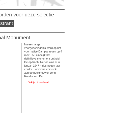
orden voor deze selectie
strant
aal Monument
Na een lange
voorgeschiedenis werd op het
voormalige Damplantsoen op 4
mei 1956 eindelijk het
definitieve monument onthuld.
De opdracht hiertoe was al in
januari 1947 – dus negen jaar
eerder – officieus verstrekt
aan de beeldhouwer John
Raedecker. De
→ Bekijk dit verhaal