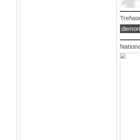
Trefwo
demon
Nation