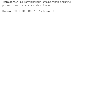
Trefwoorden:
beurs van berlage
,
café bisschop
,
schutting
,
passant
,
sloop
,
beurs van zocher
,
flaneren
Datum:
1903.01.01 - 1903.12.31 /
Bron:
PC