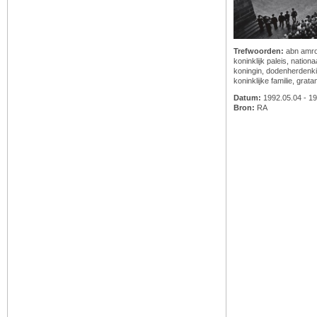
Trefwoorden:
abn amr
koninklijk paleis
,
nation
koningin
,
dodenherdenk
koninklijke familie
,
grata
Datum:
1992.05.04 - 19
Bron:
RA