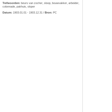
Trefwoorden:
beurs van zocher
,
sloop
,
bouwvakker
,
arbeider
,
colonnade
,
pakhuis
,
sloper
Datum:
1903.01.01 - 1903.12.31 /
Bron:
PC