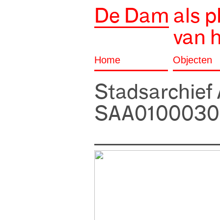
De Dam
als p
van 
Home
Objecten
Stadsarchie
SAA010003