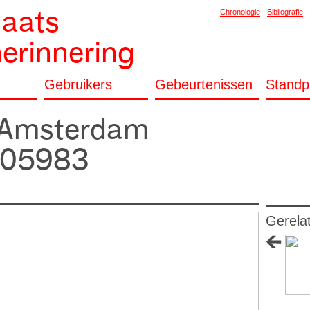
laats
Chronologie
Bibliografie
herinnering
Gebruikers
Gebeurtenissen
Standp
f Amsterdam
005983
Gerela