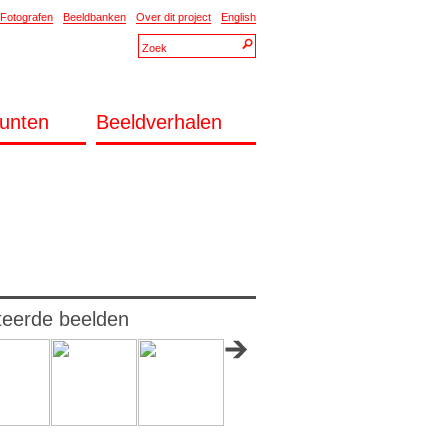
Fotografen
Beeldbanken
Over dit project
English
unten
Beeldverhalen
teerde beelden